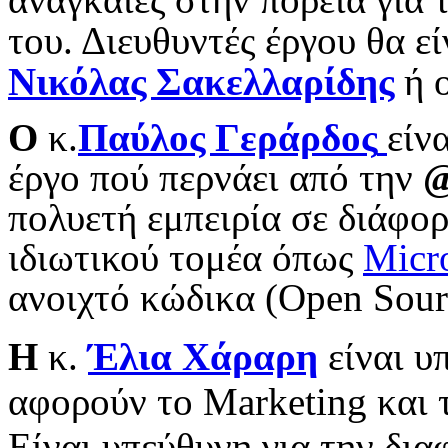
του. Διευθυντές έργου θα εί
Νικόλας Σακελλαρίδης
ή 
Ο
κ.
Παύλος Γεράρδος
είν
έργο πού περνάει από την
πολυετή εμπειρία σε διάφορ
ιδιωτικού τομέα όπως
Micr
ανοιχτό κώδικα (Open Sour
Η
κ.
Έλια Χάραρη
είναι υ
αφορούν το Marketing και 
Είναι υπεύθυνη για την δι