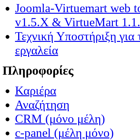
Joomla-Virtuemart web t
v1.5.X & VirtueMart 1.1
Τεχνική Υποστήριξη για 
εργαλεία
Πληροφορίες
Καριέρα
Αναζήτηση
CRM (μόνο μέλη)
c-panel (μέλη μόνο)